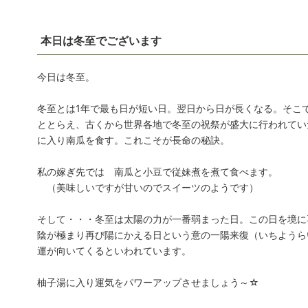
本日は冬至でございます
今日は冬至。
冬至とは1年で最も日が短い日。翌日から日が長くなる。そこ
ととらえ、古くから世界各地で冬至の祝祭が盛大に行われてい
に入り南瓜を食す。これこそが長命の秘訣。
私の嫁ぎ先では 南瓜と小豆で従妹煮を煮て食べます。
（美味しいですが甘いのでスイーツのようです）
そして・・・冬至は太陽の力が一番弱まった日。この日を境に
陰が極まり再び陽にかえる日という意の一陽来復（いちようら
運が向いてくるといわれています。
柚子湯に入り運気をパワーアップさせましょう～☆