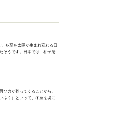
で、冬至を太陽が生まれ変わる日
たそうです。日本では 柚子湯
再び力が甦ってくることから、
いふく）といって、冬至を境に