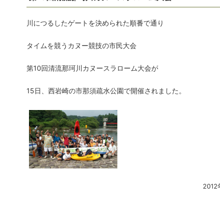
川につるしたゲートを決められた順番で通り
タイムを競うカヌー競技の市民大会
第10回清流那珂川カヌースラローム大会が
15日、西岩崎の市那須疏水公園で開催されました。
201