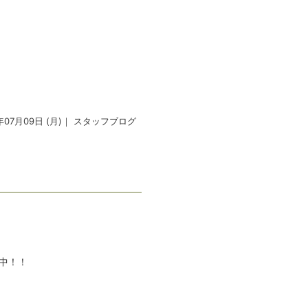
年07月09日 (月)｜
スタッフブログ
つ
！